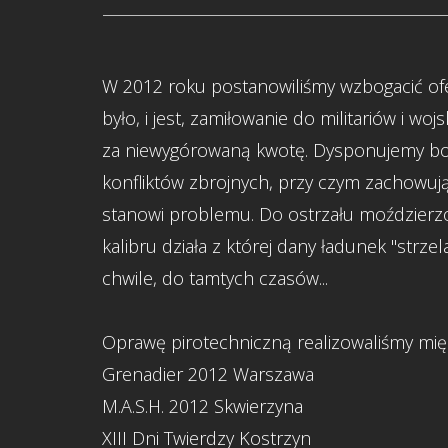
W 2012 roku postanowiliśmy wzbogacić ofe
było, i jest, zamiłowanie do militariów i 
za niewygórowaną kwotę. Dysponujemy bog
konfliktów zbrojnych, przy czym zachowują
stanowi problemu. Do ostrzału moździer
kalibru działa z której dany ładunek "strz
chwile, do tamtych czasów...
Oprawę pirotechniczną realizowaliśmy międ
Grenadier 2012 Warszawa
M.A.S.H. 2012 Skwierzyna
XIII Dni Twierdzy Kostrzyn