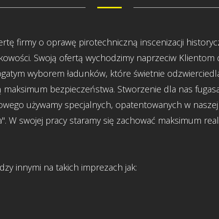
rtę firmy o oprawę pirotechniczną inscenizacji histo
wojskowości. Swoją ofertą wychodzimy naprzeciw Klientom 
atym wyborem ładunków, które świetnie odzwierciedla
 maksimum bezpieczeństwa. Stworzenie dla nas fugasa, 
zowego używamy specjalnych, opatentowanych w naszej
ela". W swojej pracy staramy się zachować maksimum rea
zy innymi na takich imprezach jak: