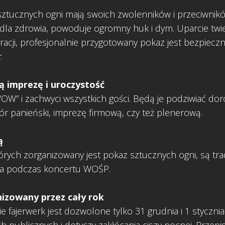
sztucznych ogni mają swoich zwolenników i przeciwnikó
e dla zdrowia, powoduje ogromny huk i dym. Uparcie tw
 racji, profesjonalnie przygotowany pokaz jest bezpieczn
:
ą imprezę i uroczystość
” i zachwyci wszystkich gości. Będą je podziwiać dorośl
ór panieński, imprezę firmową, czy też plenerową.
ą
rych zorganizowany jest pokaz sztucznych ogni, są tra
eba podczas koncertu WOŚP.
izowany przez cały rok
 fajerwerk jest dozwolone tylko 31 grudnia i 1 stycznia