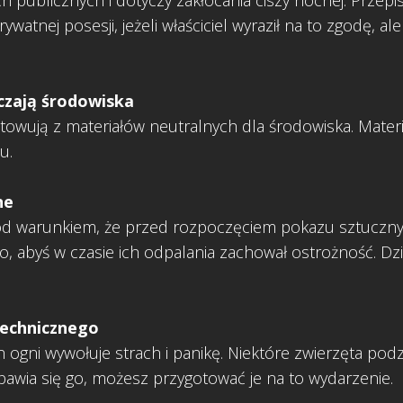
ch publicznych i dotyczy zakłócania ciszy nocnej. Prze
atnej posesji, jeżeli właściciel wyraził na to zgodę, al
czają środowiska
towują z materiałów neutralnych dla środowiska. Materi
u.
ne
pod warunkiem, że przed rozpoczęciem pokazu sztucznych
, abyś w czasie ich odpalania zachował ostrożność. Dzię
technicznego
ogni wywołuje strach i panikę. Niektóre zwierzęta podzi
obawia się go, możesz przygotować je na to wydarzenie.