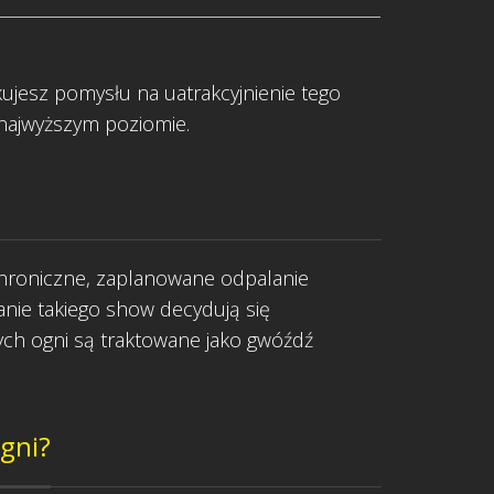
jesz pomysłu na uatrakcyjnienie tego
 najwyższym poziomie.
nchroniczne, zaplanowane odpalanie
anie takiego show decydują się
ych ogni są traktowane jako gwóźdź
gni?